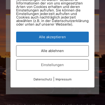
+49 711 794 77 93
Informationen der von uns eingesetzten
Arten von Cookies erhalten und deren
Einstellungen aufrufen. Sie können die
Einstellungen jederzeit aufrufen und
Cookies auch nachträglich jederzeit
abwählen (z.B. in der Datenschutzerklärung
oder unten auf unserer Webseite).
Facebook
Alle akzeptieren
Verkehrsdienst Württemberg e.V.
Alle ablehnen
Einstellungen
Instagram
|
Datenschutz
Impressum
Verkehrsdienst Württemberg e.V.