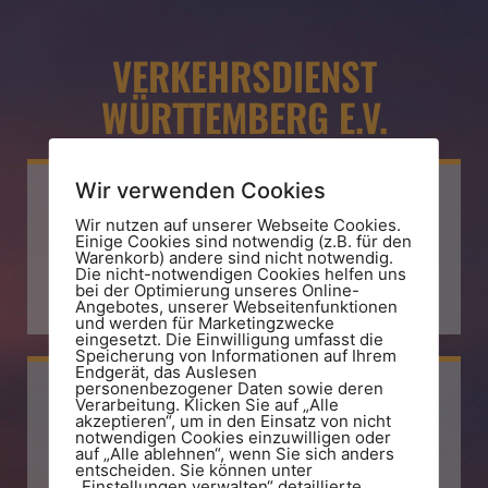
VERKEHRSDIENST
WÜRTTEMBERG E.V.
Wir verwenden Cookies
Wir nutzen auf unserer Webseite Cookies.
Einige Cookies sind notwendig (z.B. für den
E-Mail
Warenkorb) andere sind nicht notwendig.
Die nicht-notwendigen Cookies helfen uns
bei der Optimierung unseres Online-
info@vdw.land
Angebotes, unserer Webseitenfunktionen
und werden für Marketingzwecke
eingesetzt. Die Einwilligung umfasst die
Speicherung von Informationen auf Ihrem
Endgerät, das Auslesen
personenbezogener Daten sowie deren
Verarbeitung. Klicken Sie auf „Alle
akzeptieren“, um in den Einsatz von nicht
notwendigen Cookies einzuwilligen oder
Telefon
auf „Alle ablehnen“, wenn Sie sich anders
entscheiden. Sie können unter
„Einstellungen verwalten“ detaillierte