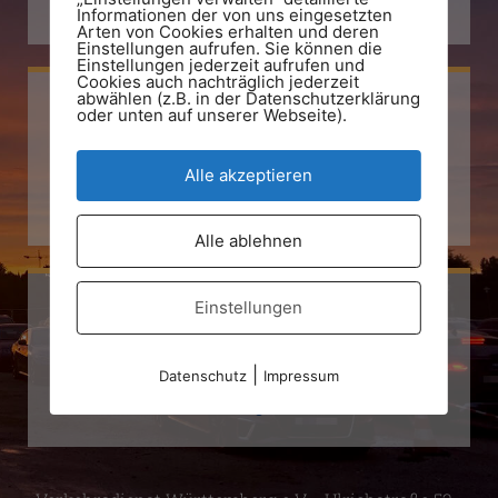
+49 711 794 77 93
Informationen der von uns eingesetzten
Arten von Cookies erhalten und deren
Einstellungen aufrufen. Sie können die
Einstellungen jederzeit aufrufen und
Cookies auch nachträglich jederzeit
abwählen (z.B. in der Datenschutzerklärung
oder unten auf unserer Webseite).
Facebook
Alle akzeptieren
Verkehrsdienst Württemberg e.V.
Alle ablehnen
Einstellungen
Instagram
|
Datenschutz
Impressum
Verkehrsdienst Württemberg e.V.