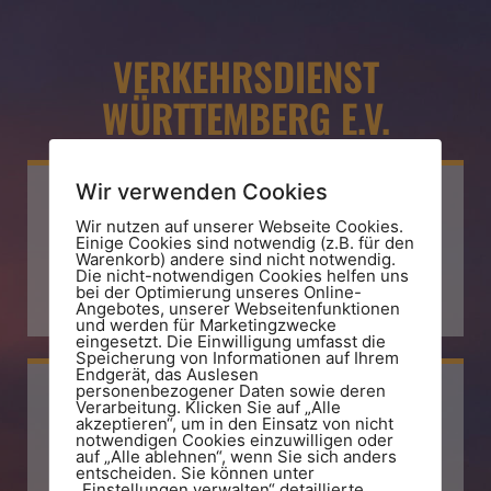
VERKEHRSDIENST
WÜRTTEMBERG E.V.
Wir verwenden Cookies
Wir nutzen auf unserer Webseite Cookies.
Einige Cookies sind notwendig (z.B. für den
E-Mail
Warenkorb) andere sind nicht notwendig.
Die nicht-notwendigen Cookies helfen uns
bei der Optimierung unseres Online-
info@vdw.land
Angebotes, unserer Webseitenfunktionen
und werden für Marketingzwecke
eingesetzt. Die Einwilligung umfasst die
Speicherung von Informationen auf Ihrem
Endgerät, das Auslesen
personenbezogener Daten sowie deren
Verarbeitung. Klicken Sie auf „Alle
akzeptieren“, um in den Einsatz von nicht
notwendigen Cookies einzuwilligen oder
Telefon
auf „Alle ablehnen“, wenn Sie sich anders
entscheiden. Sie können unter
„Einstellungen verwalten“ detaillierte