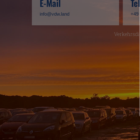
E-Mail
Te
info@vdw.land
+49 
Verkehrsdi