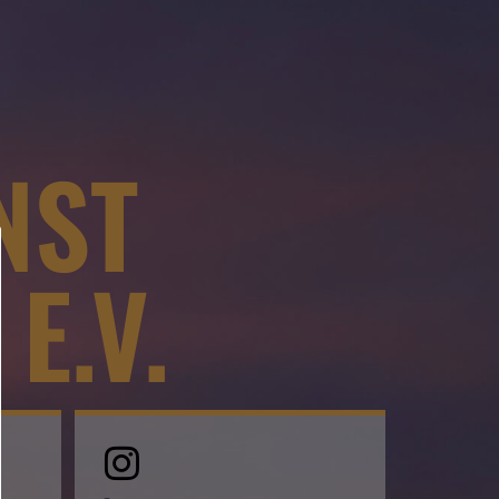
NST
E.V.