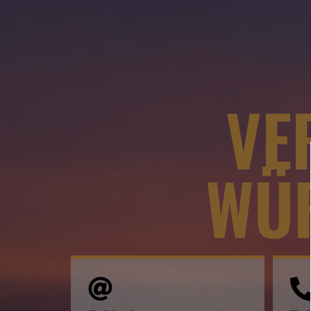
VE
WÜR