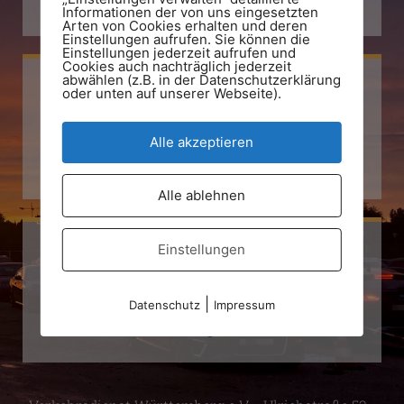
+49 711 794 77 93
Informationen der von uns eingesetzten
Arten von Cookies erhalten und deren
Einstellungen aufrufen. Sie können die
Einstellungen jederzeit aufrufen und
Cookies auch nachträglich jederzeit
abwählen (z.B. in der Datenschutzerklärung
oder unten auf unserer Webseite).
Facebook
Alle akzeptieren
Verkehrsdienst Württemberg e.V.
Alle ablehnen
Einstellungen
Instagram
|
Datenschutz
Impressum
Verkehrsdienst Württemberg e.V.