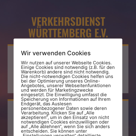
VERKEHRSDIENST
WÜRTTEMBERG E.V.
Wir verwenden Cookies
Wir nutzen auf unserer Webseite Cookies.
Einige Cookies sind notwendig (z.B. für den
E-Mail
Warenkorb) andere sind nicht notwendig.
Die nicht-notwendigen Cookies helfen uns
bei der Optimierung unseres Online-
info@vdw.land
Angebotes, unserer Webseitenfunktionen
und werden für Marketingzwecke
eingesetzt. Die Einwilligung umfasst die
Speicherung von Informationen auf Ihrem
Endgerät, das Auslesen
personenbezogener Daten sowie deren
Verarbeitung. Klicken Sie auf „Alle
akzeptieren“, um in den Einsatz von nicht
notwendigen Cookies einzuwilligen oder
Telefon
auf „Alle ablehnen“, wenn Sie sich anders
entscheiden. Sie können unter
„Einstellungen verwalten“ detaillierte