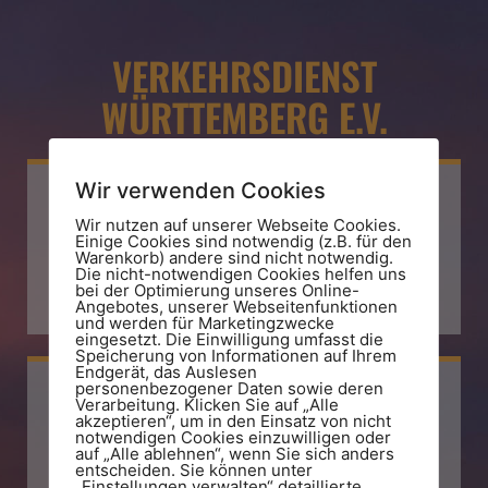
VERKEHRSDIENST
WÜRTTEMBERG E.V.
Wir verwenden Cookies
Wir nutzen auf unserer Webseite Cookies.
Einige Cookies sind notwendig (z.B. für den
E-Mail
Warenkorb) andere sind nicht notwendig.
Die nicht-notwendigen Cookies helfen uns
bei der Optimierung unseres Online-
info@vdw.land
Angebotes, unserer Webseitenfunktionen
und werden für Marketingzwecke
eingesetzt. Die Einwilligung umfasst die
Speicherung von Informationen auf Ihrem
Endgerät, das Auslesen
personenbezogener Daten sowie deren
Verarbeitung. Klicken Sie auf „Alle
akzeptieren“, um in den Einsatz von nicht
notwendigen Cookies einzuwilligen oder
Telefon
auf „Alle ablehnen“, wenn Sie sich anders
entscheiden. Sie können unter
„Einstellungen verwalten“ detaillierte