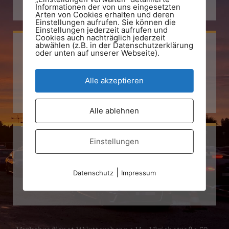
+49 711 794 77 93
Informationen der von uns eingesetzten
Arten von Cookies erhalten und deren
Einstellungen aufrufen. Sie können die
Einstellungen jederzeit aufrufen und
Cookies auch nachträglich jederzeit
abwählen (z.B. in der Datenschutzerklärung
oder unten auf unserer Webseite).
Facebook
Alle akzeptieren
Verkehrsdienst Württemberg e.V.
Alle ablehnen
Einstellungen
Instagram
|
Datenschutz
Impressum
Verkehrsdienst Württemberg e.V.