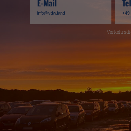
E-Mail
Te
info@vdw.land
+49 
Verkehrsdi