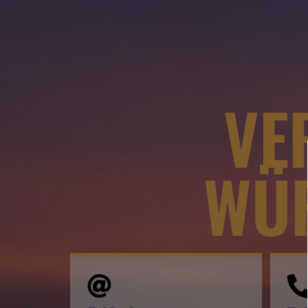
VE
WÜR