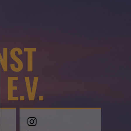
NST
E.V.