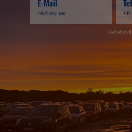
E-Mail
Te
info@vdw.land
+49 
Verkehrsdi