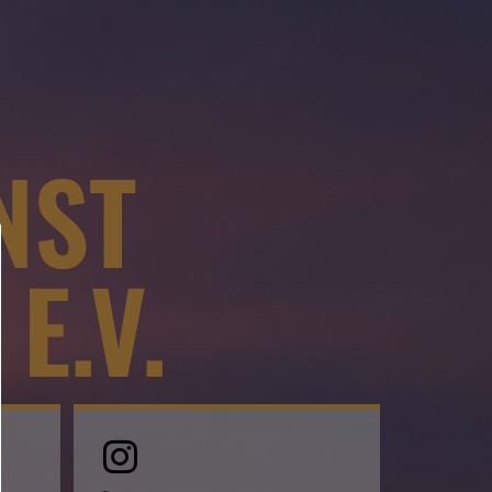
NST
E.V.