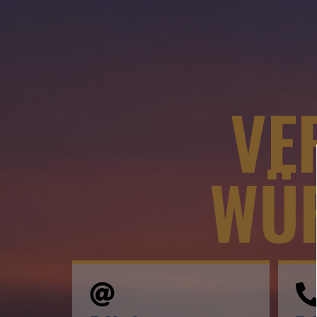
VE
WÜR