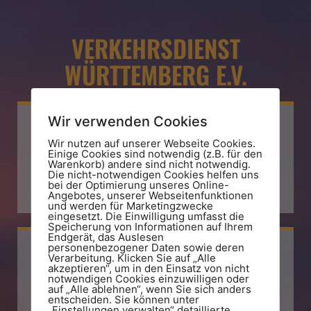
VERKEHRSDIENST
WÜRTTEMBERG E.V.
Wir verwenden Cookies
Wir nutzen auf unserer Webseite Cookies.
Einige Cookies sind notwendig (z.B. für den
E-Mail
Warenkorb) andere sind nicht notwendig.
Die nicht-notwendigen Cookies helfen uns
bei der Optimierung unseres Online-
info@vdw.land
Angebotes, unserer Webseitenfunktionen
und werden für Marketingzwecke
eingesetzt. Die Einwilligung umfasst die
Speicherung von Informationen auf Ihrem
Endgerät, das Auslesen
personenbezogener Daten sowie deren
Verarbeitung. Klicken Sie auf „Alle
akzeptieren“, um in den Einsatz von nicht
notwendigen Cookies einzuwilligen oder
Telefon
auf „Alle ablehnen“, wenn Sie sich anders
entscheiden. Sie können unter
„Einstellungen verwalten“ detaillierte