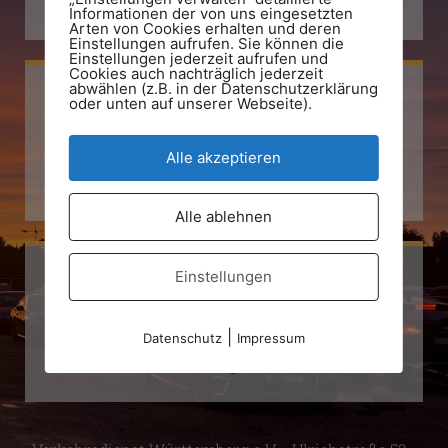
+49 711 794 77 93
Informationen der von uns eingesetzten
Arten von Cookies erhalten und deren
Einstellungen aufrufen. Sie können die
Einstellungen jederzeit aufrufen und
Cookies auch nachträglich jederzeit
abwählen (z.B. in der Datenschutzerklärung
oder unten auf unserer Webseite).
Facebook
Alle akzeptieren
Verkehrsdienst Württemberg e.V.
Alle ablehnen
Einstellungen
Instagram
|
Datenschutz
Impressum
Verkehrsdienst Württemberg e.V.